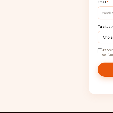
Email
*
Ta situat
J'accep
confor