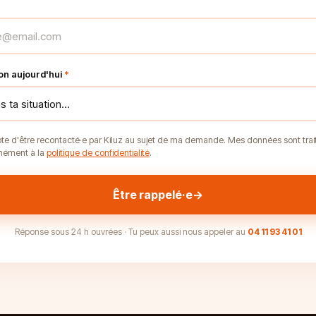
ion aujourd'hui
*
te d'être recontacté·e par Kiluz au sujet de ma demande. Mes données sont trai
mément à la
politique de confidentialité
.
Être rappelé·e
→
Réponse sous 24 h ouvrées · Tu peux aussi nous appeler au
04 11 93 41 01