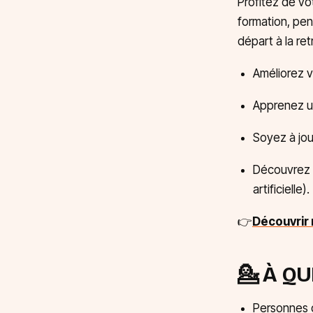
Profitez de vo
formation, pen
départ à la ret
Améliorez 
Apprenez u
Soyez à jou
Découvrez 
artificielle).
👉
Découvrir
💁‍ À Q
Personnes d