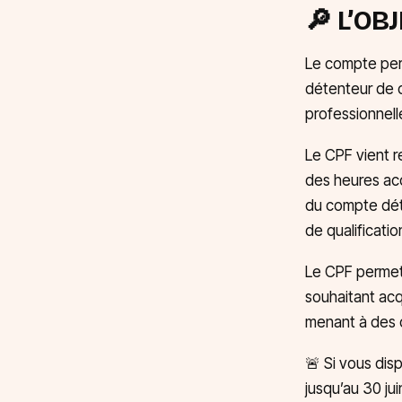
🔎 L’OB
Le compte per
détenteur de c
professionnell
Le CPF vient re
des heures acc
du compte déti
de qualificatio
Le CPF permet 
souhaitant ac
menant à des c
🚨 Si vous dis
jusqu’au 30 ju