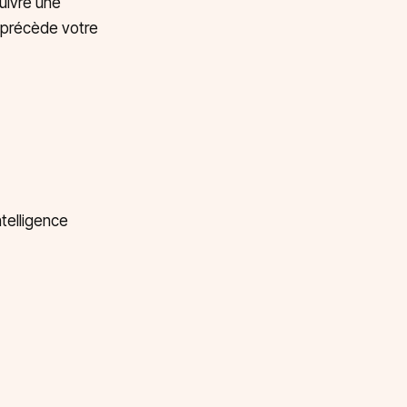
suivre une
i précède votre
telligence