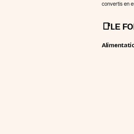
convertis en 
📑LE F
Alimentatio