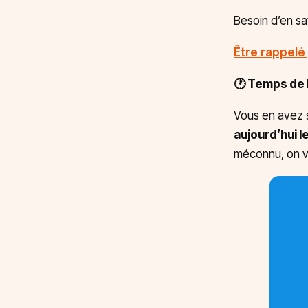
Besoin d’en sa
Être rappelé 
🕐 Temps de l
Vous en avez 
aujourd’hui l
méconnu, on vo