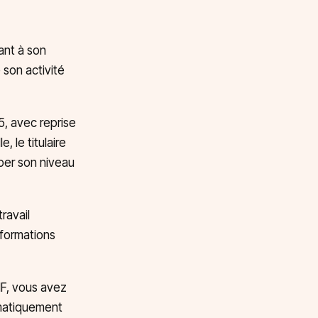
ant à son
 son activité
15, avec reprise
 le titulaire
per son niveau
ravail
 formations
IF, vous avez
omatiquement