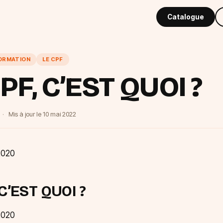
Catalogue
FORMATION
LE CPF
PF, C’EST QUOI ?
·
Mis à jour le
10 mai 2022
2020
 C’EST QUOI ?
2020