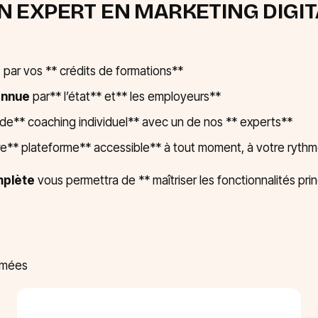
N EXPERT EN MARKETING DIGIT
!
%
par vos ** crédits de formations**
onnue
par** l’état** et** les employeurs**
e** coaching individuel** avec un de nos ** experts**
e** plateforme** accessible** à tout moment, à votre rythm
mplète
vous permettra de ** maîtriser les fonctionnalités pri
rmées