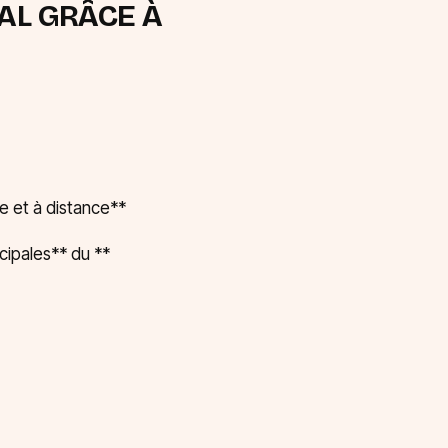
AL GRÂCE À
e et à distance**
ncipales** du **