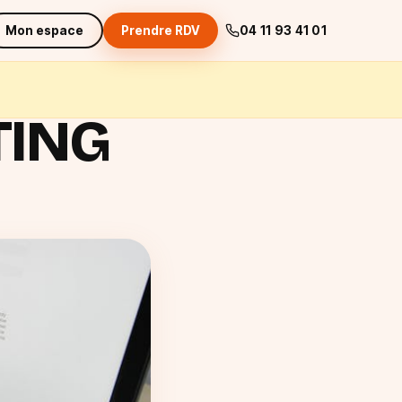
Mon espace
Prendre RDV
04 11 93 41 01
TING