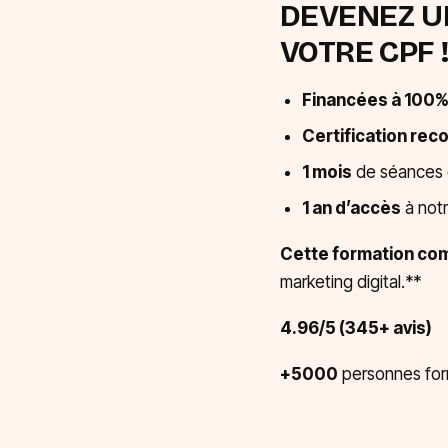
DEVENEZ U
VOTRE CPF 
Financées à 100
Certification rec
1 mois
de séances d
1 an d’accès
à notr
Cette formation co
marketing digital.**
4.96/5 (345+ avis)
+5000
personnes fo