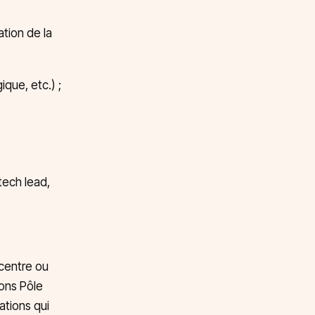
ation de la
que, etc.) ;
tech lead,
 centre ou
ions Pôle
mations qui