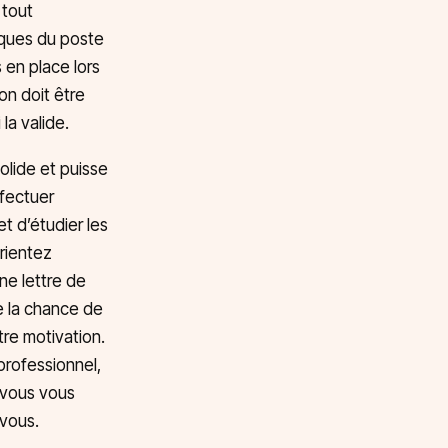
 tout
tiques du poste
 en place lors
on doit être
la valide.
solide et puisse
ffectuer
t d’étudier les
rientez
ne lettre de
ne la chance de
tre motivation.
professionnel,
 vous vous
-vous.