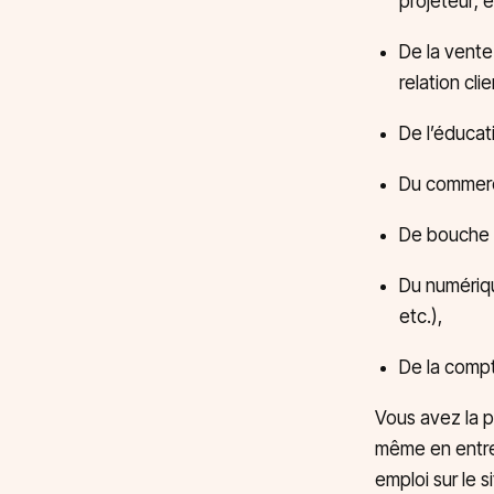
projeteur; 
De la vente 
relation cli
De l’éducat
Du commerce 
De bouche (c
Du numériqu
etc.),
De la compt
Vous avez la p
même en entrepr
emploi sur le si