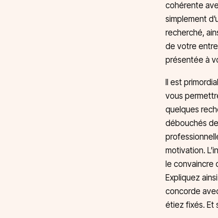
cohérente avec 
simplement d’u
recherché, ain
de votre entret
présentée à vot
Il est primordi
vous permettre
quelques reche
débouchés de l
professionnell
motivation. L’i
le convaincre d
Expliquez ains
concorde avec 
étiez fixés. Et