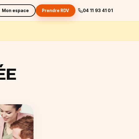
Mon espace
Prendre RDV
04 11 93 41 01
ÉE