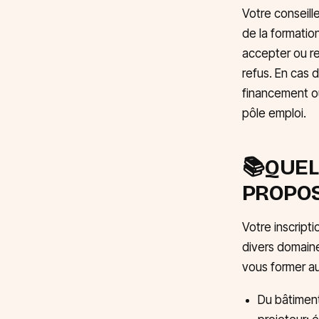
Votre conseill
de la formation
accepter ou re
refus. En cas 
financement o
pôle emploi.
📚QUEL
PROPOS
Votre inscript
divers domain
vous former au
Du bâtiment