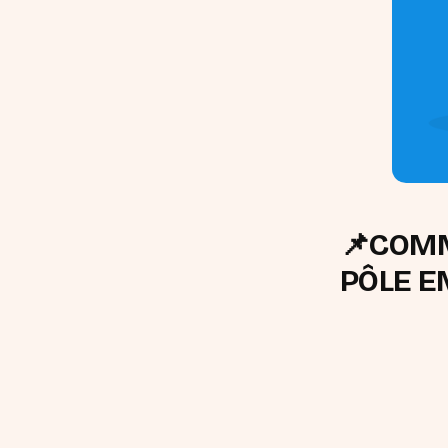
📌COMM
PÔLE E