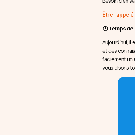
Besoin d’en sa
Être rappelé 
🕐 Temps de l
Aujourd’hui, i
et des connais
facilement un 
vous disons to