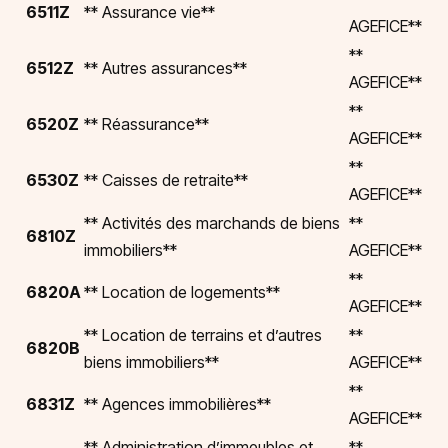
6511Z
** Assurance vie**
AGEFICE**
**
6512Z
** Autres assurances**
AGEFICE**
**
6520Z
** Réassurance**
AGEFICE**
**
6530Z
** Caisses de retraite**
AGEFICE**
** Activités des marchands de biens
**
6810Z
immobiliers**
AGEFICE**
**
6820A
** Location de logements**
AGEFICE**
** Location de terrains et d’autres
**
6820B
biens immobiliers**
AGEFICE**
**
6831Z
** Agences immobilières**
AGEFICE**
** Administration d’immeubles et
**