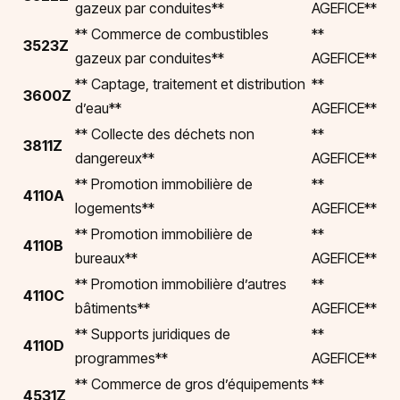
gazeux par conduites**
AGEFICE**
** Commerce de combustibles
**
3523Z
gazeux par conduites**
AGEFICE**
** Captage, traitement et distribution
**
3600Z
d’eau**
AGEFICE**
** Collecte des déchets non
**
3811Z
dangereux**
AGEFICE**
** Promotion immobilière de
**
4110A
logements**
AGEFICE**
** Promotion immobilière de
**
4110B
bureaux**
AGEFICE**
** Promotion immobilière d’autres
**
4110C
bâtiments**
AGEFICE**
** Supports juridiques de
**
4110D
programmes**
AGEFICE**
** Commerce de gros d’équipements
**
4531Z