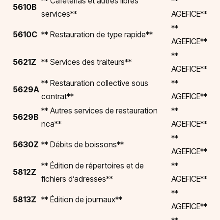
** Cafétérias et autres libres
**
5610B
services**
AGEFICE**
**
5610C
** Restauration de type rapide**
AGEFICE**
**
5621Z
** Services des traiteurs**
AGEFICE**
** Restauration collective sous
**
5629A
contrat**
AGEFICE**
** Autres services de restauration
**
5629B
nca**
AGEFICE**
**
5630Z
** Débits de boissons**
AGEFICE**
** Édition de répertoires et de
**
5812Z
fichiers d’adresses**
AGEFICE**
**
5813Z
** Édition de journaux**
AGEFICE**