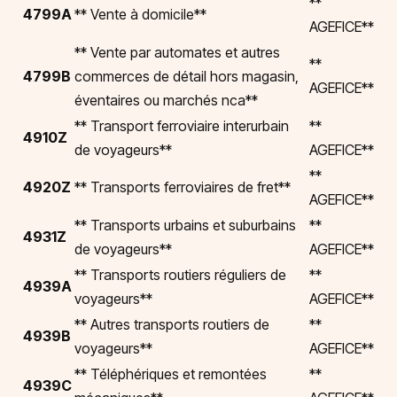
**
4799A
** Vente à domicile**
AGEFICE**
** Vente par automates et autres
**
4799B
commerces de détail hors magasin,
AGEFICE**
éventaires ou marchés nca**
** Transport ferroviaire interurbain
**
4910Z
de voyageurs**
AGEFICE**
**
4920Z
** Transports ferroviaires de fret**
AGEFICE**
** Transports urbains et suburbains
**
4931Z
de voyageurs**
AGEFICE**
** Transports routiers réguliers de
**
4939A
voyageurs**
AGEFICE**
** Autres transports routiers de
**
4939B
voyageurs**
AGEFICE**
** Téléphériques et remontées
**
4939C