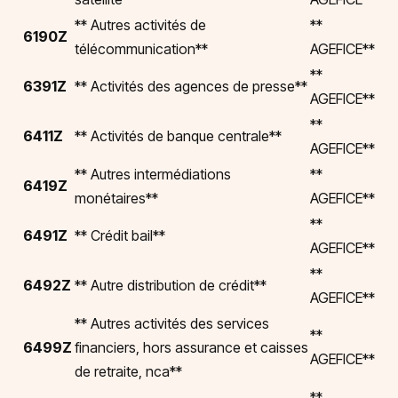
** Autres activités de
**
6190Z
télécommunication**
AGEFICE**
**
6391Z
** Activités des agences de presse**
AGEFICE**
**
6411Z
** Activités de banque centrale**
AGEFICE**
** Autres intermédiations
**
6419Z
monétaires**
AGEFICE**
**
6491Z
** Crédit bail**
AGEFICE**
**
6492Z
** Autre distribution de crédit**
AGEFICE**
** Autres activités des services
**
6499Z
financiers, hors assurance et caisses
AGEFICE**
de retraite, nca**
**