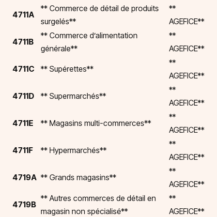
** Commerce de détail de produits
**
4711A
surgelés**
AGEFICE**
** Commerce d’alimentation
**
4711B
générale**
AGEFICE**
**
4711C
** Supérettes**
AGEFICE**
**
4711D
** Supermarchés**
AGEFICE**
**
4711E
** Magasins multi-commerces**
AGEFICE**
**
4711F
** Hypermarchés**
AGEFICE**
**
4719A
** Grands magasins**
AGEFICE**
** Autres commerces de détail en
**
4719B
magasin non spécialisé**
AGEFICE**