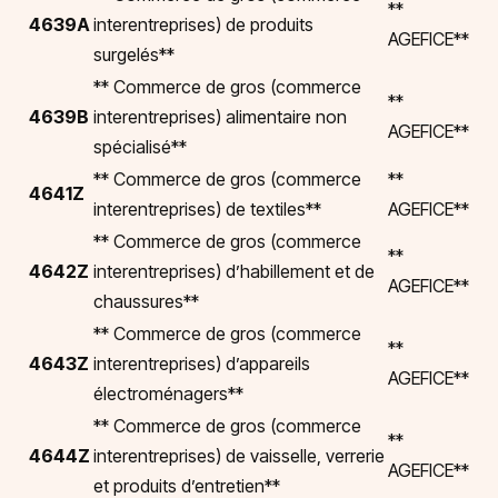
**
4639A
interentreprises) de produits
AGEFICE**
surgelés**
** Commerce de gros (commerce
**
4639B
interentreprises) alimentaire non
AGEFICE**
spécialisé**
** Commerce de gros (commerce
**
4641Z
interentreprises) de textiles**
AGEFICE**
** Commerce de gros (commerce
**
4642Z
interentreprises) d’habillement et de
AGEFICE**
chaussures**
** Commerce de gros (commerce
**
4643Z
interentreprises) d’appareils
AGEFICE**
électroménagers**
** Commerce de gros (commerce
**
4644Z
interentreprises) de vaisselle, verrerie
AGEFICE**
et produits d’entretien**