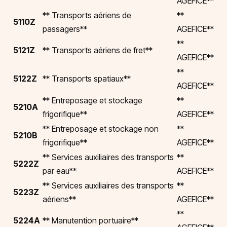
AGEFICE**
** Transports aériens de
**
5110Z
passagers**
AGEFICE**
**
5121Z
** Transports aériens de fret**
AGEFICE**
**
5122Z
** Transports spatiaux**
AGEFICE**
** Entreposage et stockage
**
5210A
frigorifique**
AGEFICE**
** Entreposage et stockage non
**
5210B
frigorifique**
AGEFICE**
** Services auxiliaires des transports
**
5222Z
par eau**
AGEFICE**
** Services auxiliaires des transports
**
5223Z
aériens**
AGEFICE**
**
5224A
** Manutention portuaire**