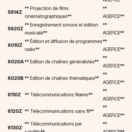
** Projection de films
**
5914Z
cinématographiques**
AGEFICE**
** Enregistrement sonore et édition
**
5920Z
musicale**
AGEFICE**
** Édition et diffusion de programmes
**
6010Z
radio**
AGEFICE**
**
6020A
** Edition de chaînes généralistes**
AGEFICE**
**
6020B
** Edition de chaînes thématiques**
AGEFICE**
**
6110Z
** Télécommunications filaires**
AGEFICE**
**
6120Z
** Télécommunications sans fil**
AGEFICE**
** Télécommunications par
**
6130Z
satellite**
AGEFICE**