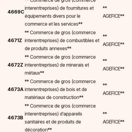
** Commerce de gros (commerce
interentreprises) de fournitures et
**
4669C
équipements divers pour le
AGEFICE**
commerce et les services**
** Commerce de gros (commerce
**
4671Z
interentreprises) de combustibles et
AGEFICE**
de produits annexes**
** Commerce de gros (commerce
**
4672Z
interentreprises) de minerais et
AGEFICE**
métaux**
** Commerce de gros (commerce
**
4673A
interentreprises) de bois et de
AGEFICE**
matériaux de construction**
** Commerce de gros (commerce
interentreprises) d’appareils
**
4673B
sanitaires et de produits de
AGEFICE**
décoration**