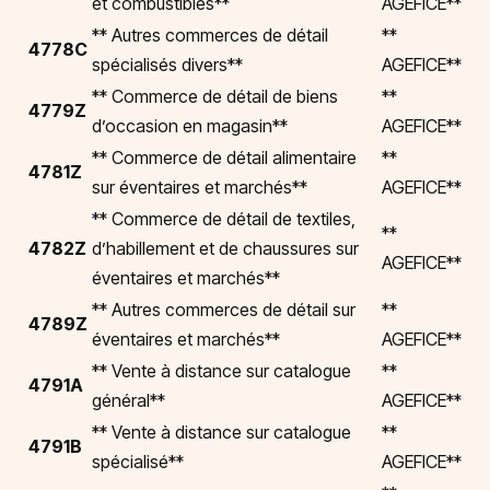
et combustibles**
AGEFICE**
** Autres commerces de détail
**
4778C
spécialisés divers**
AGEFICE**
** Commerce de détail de biens
**
4779Z
d’occasion en magasin**
AGEFICE**
** Commerce de détail alimentaire
**
4781Z
sur éventaires et marchés**
AGEFICE**
** Commerce de détail de textiles,
**
4782Z
d’habillement et de chaussures sur
AGEFICE**
éventaires et marchés**
** Autres commerces de détail sur
**
4789Z
éventaires et marchés**
AGEFICE**
** Vente à distance sur catalogue
**
4791A
général**
AGEFICE**
** Vente à distance sur catalogue
**
4791B
spécialisé**
AGEFICE**